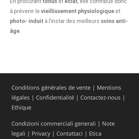
En procurant
tonus
et
éclat
, elle contribue donc
à prévenir le
vieillissement
physiologique
et
photo- induit
à l’instar des meilleurs
soins anti-
âge
.
Conditions générales de vente
|
Mentions
légales
|
Confidentialité
|
Contactez-nous
|
Ethique
Condizioni commerciali generali
|
Note
legali
|
Privacy
|
Contattaci
|
Etica