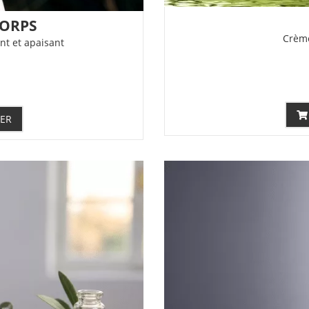
CORPS
Crème
nt et apaisant
IER