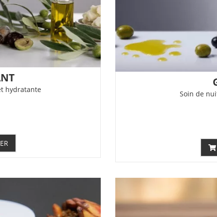
ANT
et hydratante
Soin de nui
IER