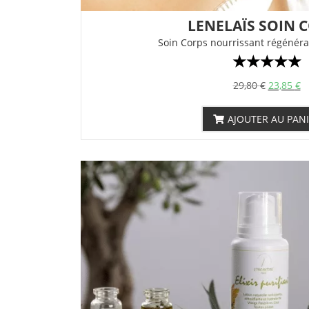
LENELAÏS SOIN 
Soin Corps nourrissant régénéra
☆
☆
☆
☆
☆
29,80
€
23,85
€
AJOUTER AU PAN