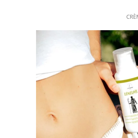
CRÈ
L'équilibre e
Des soins naturels, anti-âge et rég