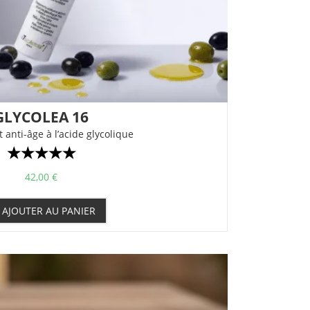
GLYCOLEA 16
t anti-âge à l’acide glycolique
☆
☆
☆
☆
☆
42,00
€
AJOUTER AU PANIER