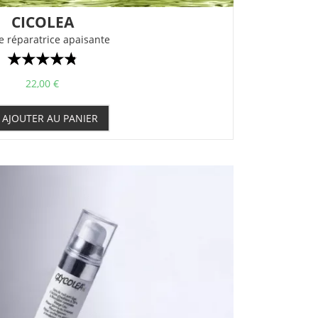
CICOLEA
 réparatrice apaisante
☆
☆
☆
☆
☆
22,00
€
AJOUTER AU PANIER