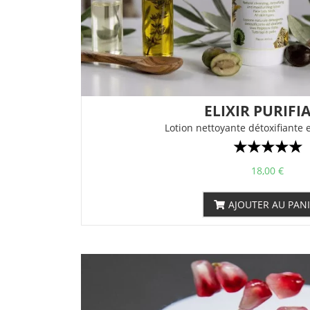
ELIXIR PURIFI
Lotion nettoyante détoxifiante 
☆
☆
☆
☆
☆
18,00
€
AJOUTER AU PAN