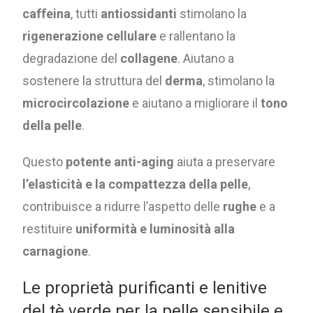
caffeina
, tutti
antiossidanti
stimolano la
rigenerazione cellulare
e rallentano la
degradazione del
collagene
. Aiutano a
sostenere la struttura del
derma
, stimolano la
microcircolazione
e aiutano a migliorare il
tono
della pelle
.
Questo
potente anti-aging
aiuta a preservare
l’elasticità e la compattezza della pelle
,
contribuisce a ridurre l’aspetto delle
rughe
e a
restituire
uniformità e luminosità alla
carnagione
.
Le proprietà purificanti e lenitive
del tè verde per la pelle sensibile e