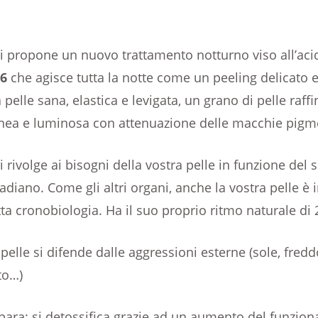
vi propone un nuovo trattamento notturno viso all’acid
6
che agisce tutta la notte come un peeling delicato e
 pelle sana, elastica e levigata, un grano di pelle raff
nea e luminosa con attenuazione delle macchie pigme
i rivolge ai bisogni della vostra pelle in funzione del 
adiano. Come gli altri organi, anche la vostra pelle è 
tta cronobiologia. Ha il suo proprio ritmo naturale di 
 pelle si difende dalle aggressioni esterne (sole, fredd
to…)
ripara: si detossifica grazie ad un aumento del funzio