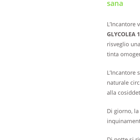
sana
L’Incantore 
GLYCOLEA 1
risveglio una
tinta omoge
L’Incantore s
naturale circ
alla cosidde
Di giorno, la
inquinamen
Di notte si 