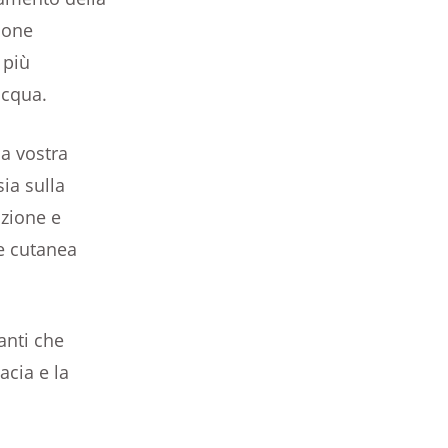
ione
 più
acqua.
la vostra
ia sulla
azione e
e cutanea
tanti che
cia e la