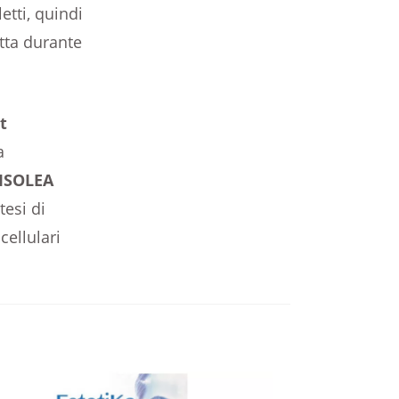
etti, quindi
atta durante
t
a
ISOLEA
tesi di
cellulari