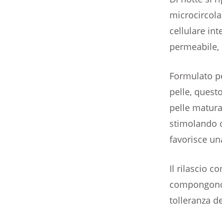
microcircola
cellulare int
permeabile, 
Formulato pe
pelle, quest
pelle matura
stimolando d
favorisce un
Il rilascio co
compongono l
tolleranza d