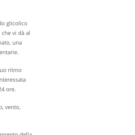
o glicolico
 che vi dà al
inato, una
ntarie.
suo ritmo
interessata
24 ore.
o, vento,
namento della