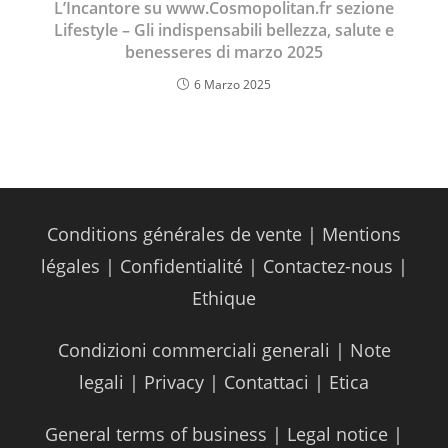
L’Incantore su www.Cosmopolitan.fr sezione
Lifestyle – Gli indispensabili bellezza, salute e
benesseres di marzo 2025
6 Marzo 2025
Conditions générales de vente
|
Mentions
légales
|
Confidentialité
|
Contactez-nous
|
Ethique
Condizioni commerciali generali
|
Note
legali
|
Privacy
|
Contattaci
|
Etica
General terms of business
|
Legal notice
|